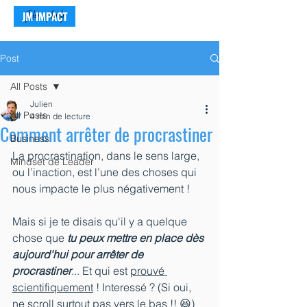
Post
All Posts
Julien
All Posts
4 min de lecture
Comment arrêter de procrastiner
Business
La procrastination, dans le sens large, 
Mindset de Leader
ou l’inaction, est l’une des choses qui 
nous impacte le plus négativement !
Mais si je te disais qu'il y a quelque 
chose que 
tu peux mettre en place dès 
aujourd'hui pour arrêter de 
procrastiner
... Et qui est 
prouvé 
scientifiquement
 ! Interessé ? (Si oui, 
ne scroll surtout pas vers le bas !! 😆)