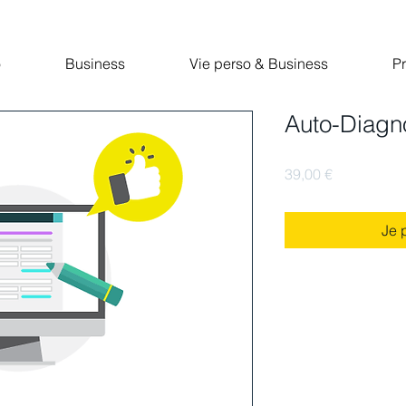
o
Business
Vie perso & Business
Pr
Auto-Diagno
Prix
39,00 €
Je p