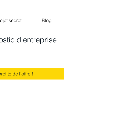
ojet secret
Blog
stic d'entreprise
rofite de l'offre !